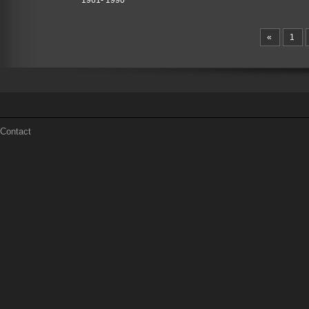
1961- 1990
«
1
Contact